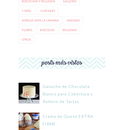
BIZCOCHOS Y RELLENOS
GALLETAS
Y MÁS...
CUPCAKES
NATALIA ANTE LA CÁMARA
NAVIDAD
FLORES
BIZCOCHO
RELLENOS
OTROS
Ganache de Chocolate
Blanco para Cobertura y
Relleno de Tartas
Crema de Queso EXTRA
FIRME